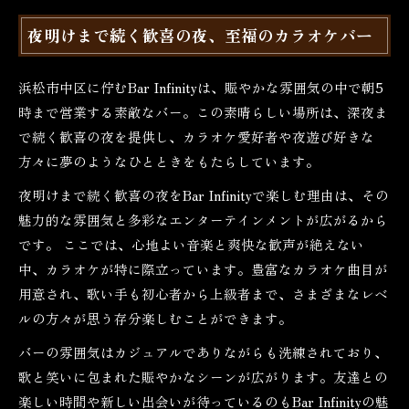
夜明けまで続く歓喜の夜、至福のカラオケバー
浜松市中区に佇むBar Infinityは、賑やかな雰囲気の中で朝5
時まで営業する素敵なバー。この素晴らしい場所は、深夜ま
で続く歓喜の夜を提供し、カラオケ愛好者や夜遊び好きな
方々に夢のようなひとときをもたらしています。
夜明けまで続く歓喜の夜をBar Infinityで楽しむ理由は、その
魅力的な雰囲気と多彩なエンターテインメントが広がるから
です。 ここでは、心地よい音楽と爽快な歓声が絶えない
中、カラオケが特に際立っています。豊富なカラオケ曲目が
用意され、歌い手も初心者から上級者まで、さまざまなレベ
ルの方々が思う存分楽しむことができます。
バーの雰囲気はカジュアルでありながらも洗練されており、
歌と笑いに包まれた賑やかなシーンが広がります。友達との
楽しい時間や新しい出会いが待っているのもBar Infinityの魅