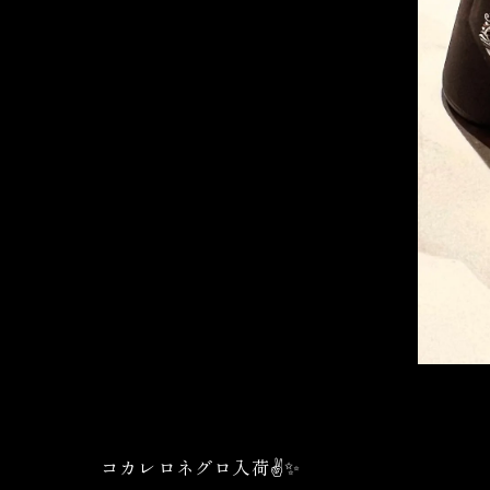
コカレロネグロ入荷✌️✨